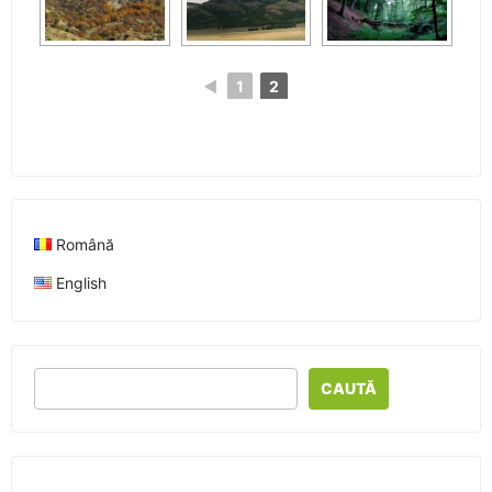
◄
1
2
Română
English
CAUTĂ