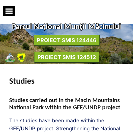
Skip
to
content
Parcul Naţional Munţii Măcinului
PROIECT SMIS 124446
PROIECT SMIS 124512
Studies
Studies carried out in the Macin Mountains
National Park within the GEF/UNDP project
The studies have been made within the
GEF/UNDP project: Strengthening the National