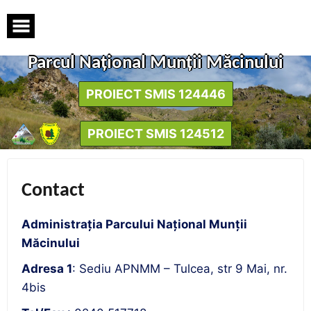
Skip
to
content
Parcul Naţional Munţii Măcinului
PROIECT SMIS 124446
PROIECT SMIS 124512
Contact
Administrația Parcului Național Munții
Măcinului
Adresa 1
: Sediu APNMM – Tulcea, str 9 Mai, nr.
4bis